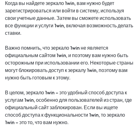
Когда вы найдете зеркало 1win, вам нужно будет
зарегистрироваться или войти в систему, используя
свои учетные данные. Затем вы сможете использовать
все функции и услуги 1win, включая возможность делать
ставки.
Важно помнить, что зеркало 1win не является
официальным сайтом 1win, и поэтому вам нужно быть
осторожным при использовании его. Некоторые страны
могут блокировать доступ к зеркалу 1win, поэтому вам
нужно быть готовым к этому.
В целом, зеркало 1win – это удобный способ доступа к
услугам 1win, особенно для пользователей из стран, где
официальный сайт заблокирован. Если вы ищете
способ доступа к функциональности 1win, то зеркало
1win – это то, что вам нужно.