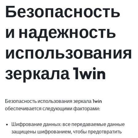
Безопасность
и надежность
использования
зеркала 1win
Безопасность использования зеркала 1win
обеспечивается следующими факторами:
Шифрование данных: все передаваемые данные
защищены шифрованием, чтобы предотвратить