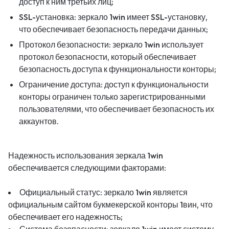
доступ к ним третьих лиц;
SSL-установка: зеркало 1win имеет SSL-установку,
что обеспечивает безопасность передачи данных;
Протокол безопасности: зеркало 1win использует
протокол безопасности, который обеспечивает
безопасность доступа к функциональности конторы;
Ограничение доступа: доступ к функциональности
конторы ограничен только зарегистрированными
пользователями, что обеспечивает безопасность их
аккаунтов.
Надежность использования зеркала 1win
обеспечивается следующими факторами:
Официальный статус: зеркало 1win является
официальным сайтом букмекерской конторы 1вин, что
обеспечивает его надежность;
Система безопасности: зеркало 1win имеет систему