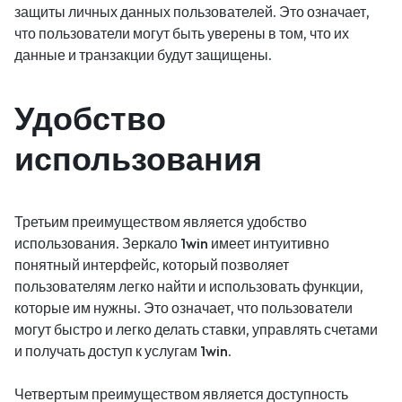
защиты личных данных пользователей. Это означает,
что пользователи могут быть уверены в том, что их
данные и транзакции будут защищены.
Удобство
использования
Третьим преимуществом является удобство
использования. Зеркало 1win имеет интуитивно
понятный интерфейс, который позволяет
пользователям легко найти и использовать функции,
которые им нужны. Это означает, что пользователи
могут быстро и легко делать ставки, управлять счетами
и получать доступ к услугам 1win.
Четвертым преимуществом является доступность