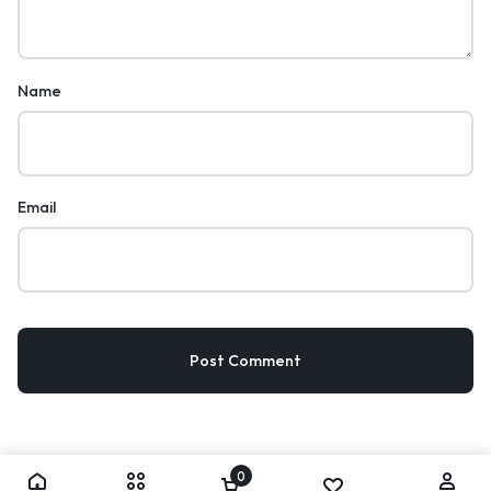
Name
Email
0