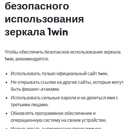
безопасного
использования
зеркала 1win
Чтобы обеспечить безопасное использование зеркала
1win, рекомендуется:
Использовать только официальный сайт 1win;
Не открывать ссылки на другие сайты, которые могут
быть фишинг-атаками;
Использовать сильные пароли и не делиться ими с
третьими лицами;
Обновлять программное обеспечение и
операционную систему на своем устройстве;
Использовать антивирусное программное