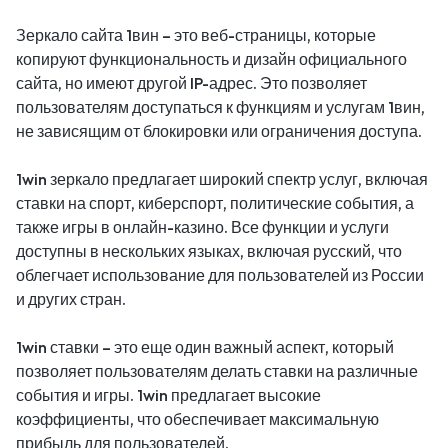
Зеркало сайта 1вин – это веб-страницы, которые
копируют функциональность и дизайн официального
сайта, но имеют другой IP-адрес. Это позволяет
пользователям доступаться к функциям и услугам 1вин,
не зависящим от блокировки или ограничения доступа.
1win зеркало предлагает широкий спектр услуг, включая
ставки на спорт, киберспорт, политические события, а
также игры в онлайн-казино. Все функции и услуги
доступны в нескольких языках, включая русский, что
облегчает использование для пользователей из России
и других стран.
1win ставки – это еще один важный аспект, который
позволяет пользователям делать ставки на различные
события и игры. 1win предлагает высокие
коэффициенты, что обеспечивает максимальную
прибыль для пользователей.