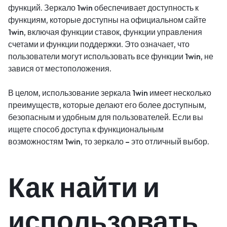
функций. Зеркало 1win обеспечивает доступность к
функциям, которые доступны на официальном сайте
1win, включая функции ставок, функции управления
счетами и функции поддержки. Это означает, что
пользователи могут использовать все функции 1win, не
завися от местоположения.
В целом, использование зеркала 1win имеет несколько
преимуществ, которые делают его более доступным,
безопасным и удобным для пользователей. Если вы
ищете способ доступа к функциональным
возможностям 1win, то зеркало – это отличный выбор.
Как найти и
использовать