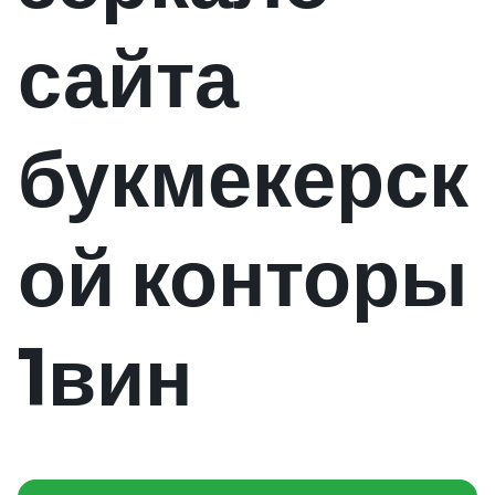
сайта
букмекерск
ой конторы
1вин