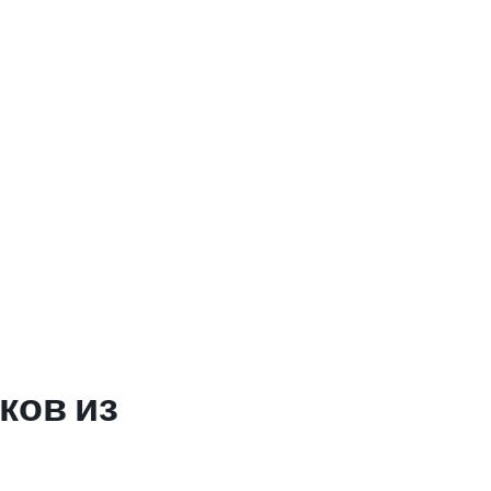
ков из