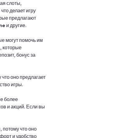
ая слоты,
 что делает игру
орые предлагают
ne и другие.
ые могут помочь им
, которые
позит, бонус за
у что оно предлагает
ство игры.
се более
ов и акций. Если вы
, потому что оно
мфорт и удобство