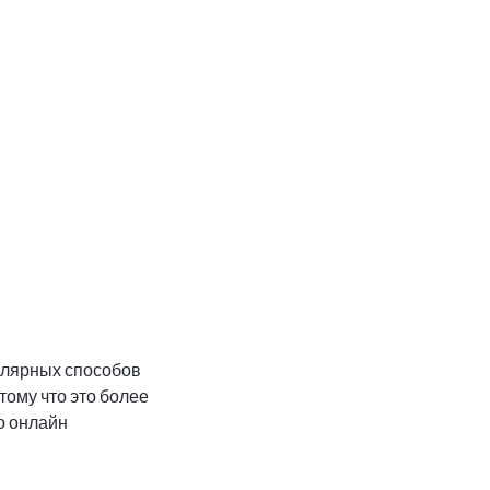
пулярных способов
тому что это более
но онлайн