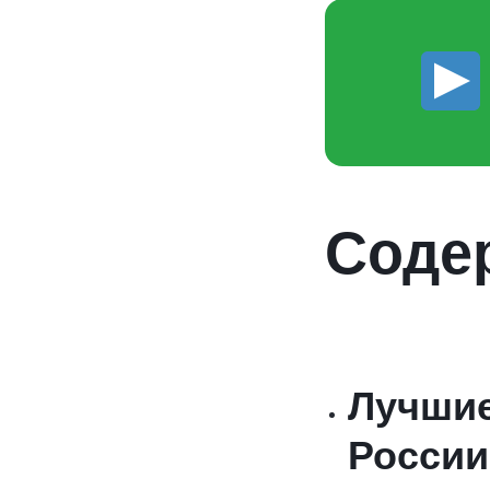
Соде
Лучшие
России