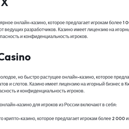
 X
лярное онлайн-казино, которое предлагает игрокам более 1 
 от ведущих разработчиков. Казино имеет лицензию на игорн
опасность и конфиденциальность игроков.
 Casino
молодое, но быстро растущее онлайн-казино, которое предла
тов и слотов. Казино имеет лицензию на игорный бизнес в К
асность и конфиденциальность игроков.
онлайн-казино для игроков из России включают в себя:
 это крипто-казино, которое предлагает игрокам более 2 000 