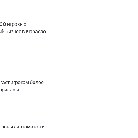
000 игровых
ый бизнес в Кюрасао
гает игрокам более 1
юрасао и
игровых автоматов и