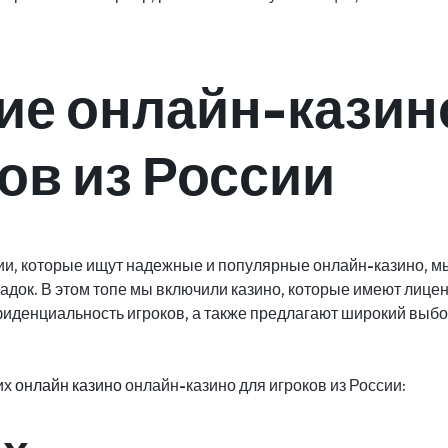
ие онлайн-казин
ов из России
сии, которые ищут надежные и популярные онлайн-казино, м
адок. В этом топе мы включили казино, которые имеют лице
фиденциальность игроков, а также предлагают широкий выб
их
онлайн казино
онлайн-казино для игроков из России: