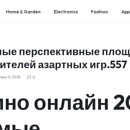
Home & Garden
Electronics
Fashion
App
мые перспективные пло
ителей азартных игр.557
ber 11, 2025
0
ино онлайн 2
амые