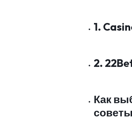
1. Casi
2. 22Be
Как вы
советы