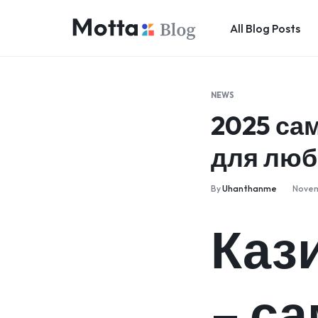
All Blog Posts
UNLIMITED
DATA
NEWS
SIM
2025 са
для люб
By
Uhanthanme
Novem
Каз
– с