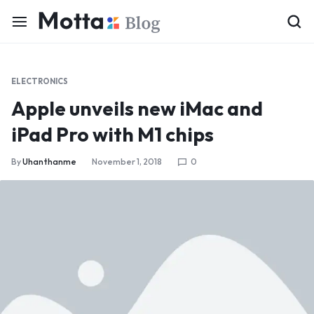
ELECTRONICS
Apple unveils new iMac and
iPad Pro with M1 chips
By
Uhanthanme
November 1, 2018
0