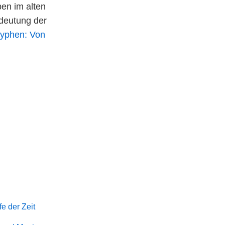
ben im alten
deutung der
lyphen: Von
e der Zeit