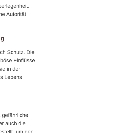
berlegenheit.
e Autorität
ng
ch Schutz. Die
 böse Einflüsse
ie in der
es Lebens
 gefährliche
er auch die
stellt, um den