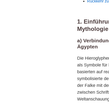
Rückkehr zur
1. Einführu
Mythologie
a) Verbindun
Ägypten
Die Hieroglyphen
als Symbole für 
basierten auf r
symbolisierte d
der Falke mit d
zwischen Schrift 
Weltanschauung 