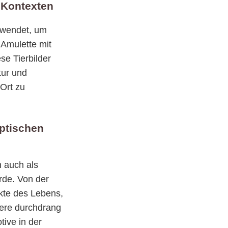
 Kontexten
rwendet, um
 Amulette mit
se Tierbilder
tur und
 Ort zu
yptischen
n auch als
rde. Von der
ekte des Lebens,
iere durchdrang
tive in der