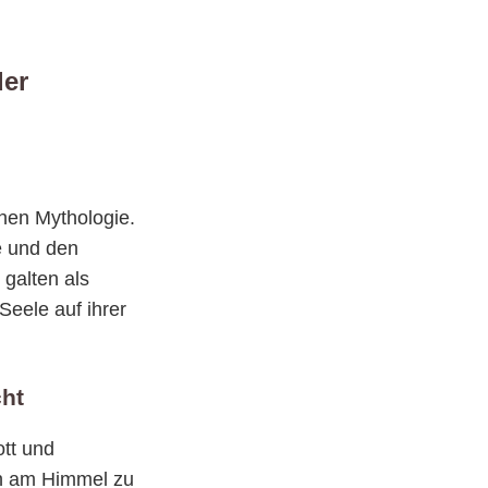
der
chen Mythologie.
e und den
 galten als
Seele auf ihrer
cht
tt und
ch am Himmel zu