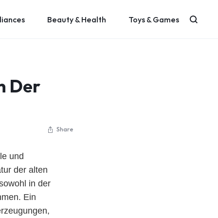
liances
Beauty & Health
Toys & Games
n Der
Share
ole und
ur der alten
 sowohl in der
ahmen. Ein
berzeugungen,