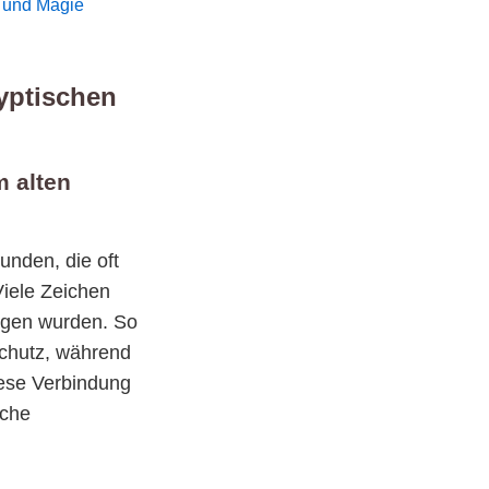
t und Magie
gyptischen
m alten
unden, die oft
Viele Zeichen
ragen wurden. So
Schutz, während
iese Verbindung
sche