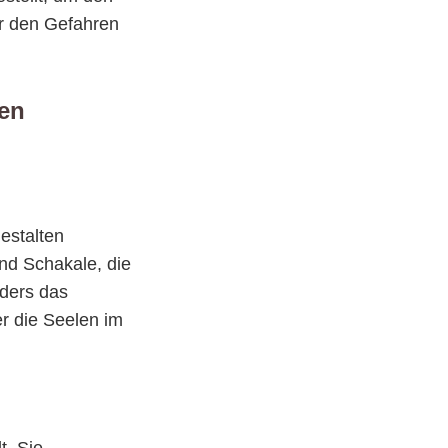
or den Gefahren
hen
gestalten
und Schakale, die
nders das
r die Seelen im