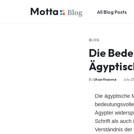
All Blog Posts
UNLIMITED
DATA
BLOG
SIM
Die Bede
Ägyptisc
By
Uhanthanme
July 2
Die ägyptische M
bedeutungsvolle
Ägypter widerspi
Schrift als auch
Verständnis der 