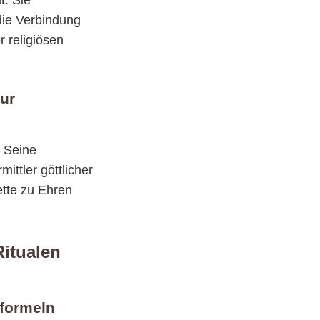
t. Sie
 die Verbindung
r religiösen
ur
. Seine
ittler göttlicher
tte zu Ehren
Ritualen
rformeln