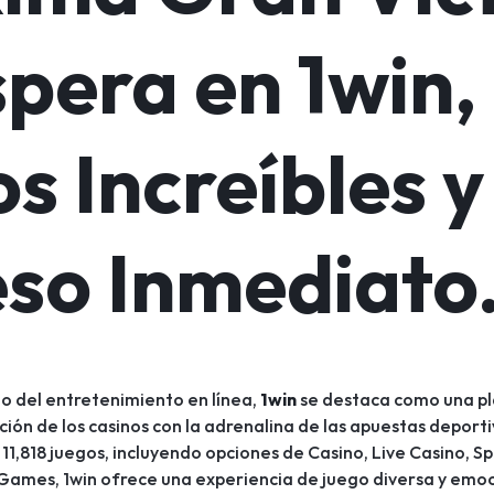
spera en 1win,
s Increíbles y
so Inmediato
o del entretenimiento en línea,
1win
se destaca como una pl
ión de los casinos con la adrenalina de las apuestas deport
11,818 juegos, incluyendo opciones de Casino, Live Casino, S
 Games, 1win ofrece una experiencia de juego diversa y em