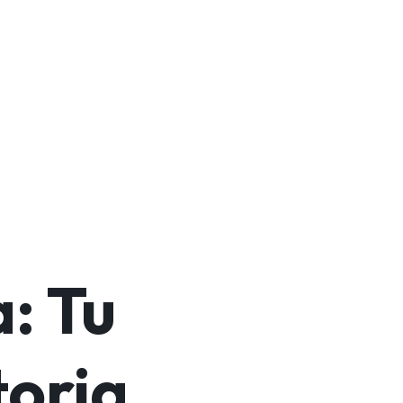
: Tu
toria