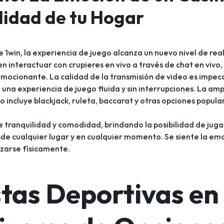
idad de tu Hogar
e 1win, la experiencia de juego alcanza un nuevo nivel de rea
 interactuar con crupieres en vivo a través de chat en vivo,
mocionante. La calidad de la transmisión de video es impeca
una experiencia de juego fluida y sin interrupciones. La amp
o incluye blackjack, ruleta, baccarat y otras opciones popula
 tranquilidad y comodidad, brindando la posibilidad de jugar
de cualquier lugar y en cualquier momento. Se siente la emo
azarse físicamente.
tas Deportivas en 