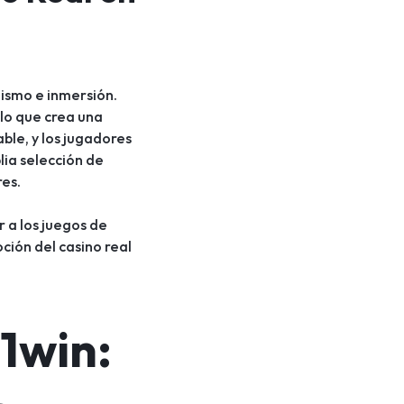
lismo e inmersión.
 lo que crea una
ble, y los jugadores
lia selección de
res.
 a los juegos de
ción del casino real
1win: