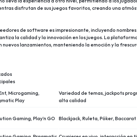
no lleva la experiencia a otro nivel, permitiendo a los jugad
entras disfrutan de sus juegos favoritos, creando una atmósf
eedores de software es impresionante, incluyendo nombres 
rantiza la calidad y la innovación en los juegos. La plataform
nuevos lanzamientos, manteniendo la emoción y la frescura
cados
cipales
Ent, Microgaming,
Variedad de temas, jackpots progr
matic Play
alta calidad
ution Gaming, Play’n GO
Blackjack, Ruleta, Póker, Baccarat
lution Gaming, Pragmatic
Crupieres en vivo, interacción en t