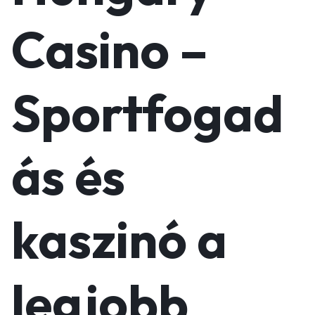
Casino –
Sportfogad
ás és
kaszinó a
legjobb