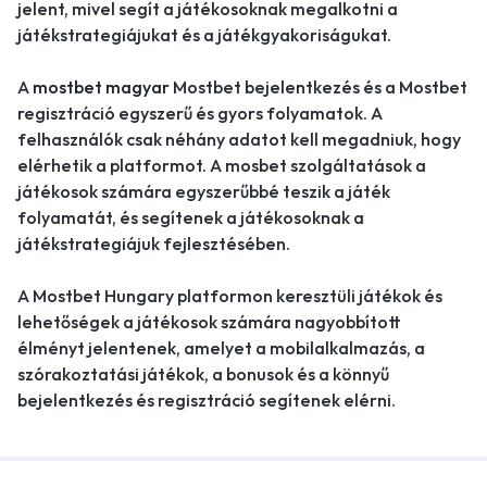
jelent, mivel segít a játékosoknak megalkotni a
játékstrategiájukat és a játékgyakoriságukat.
A
mostbet magyar
Mostbet bejelentkezés és a Mostbet
regisztráció egyszerű és gyors folyamatok. A
felhasználók csak néhány adatot kell megadniuk, hogy
elérhetik a platformot. A mosbet szolgáltatások a
játékosok számára egyszerűbbé teszik a játék
folyamatát, és segítenek a játékosoknak a
játékstrategiájuk fejlesztésében.
A Mostbet Hungary platformon keresztüli játékok és
lehetőségek a játékosok számára nagyobbított
élményt jelentenek, amelyet a mobilalkalmazás, a
szórakoztatási játékok, a bonusok és a könnyű
bejelentkezés és regisztráció segítenek elérni.