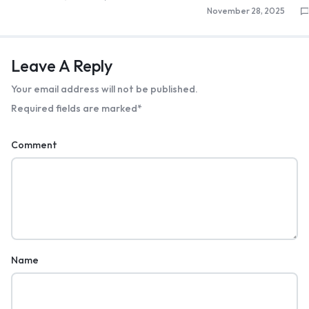
November 28, 2025
Leave A Reply
Your email address will not be published.
Required fields are marked
*
Comment
Name