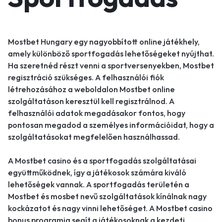
Mostbet Hungary egy nagyobbított online játékhely,
amely különböző sportfogadás lehetőségeket nyújthat.
Ha szeretnéd részt venni a sportversenyekben, Mostbet
regisztráció szükséges. A felhasználói fiók
létrehozásához a weboldalon Mostbet online
szolgáltatáson keresztül kell regisztrálnod. A
felhasználói adatok megadásakor fontos, hogy
pontosan megadod a személyes információidat, hogy a
szolgáltatásokat megfelelően használhassad.
A Mostbet casino és a sportfogadás szolgáltatásai
együttműködnek, így a játékosok számára kiváló
lehetőségek vannak. A sportfogadás területén a
Mostbet és mosbet nevű szolgáltatások kínálnak nagy
kockázatot és nagy vinni lehetőséget. A Mostbet casino
bonus programja segít a játékosoknak a kezdeti