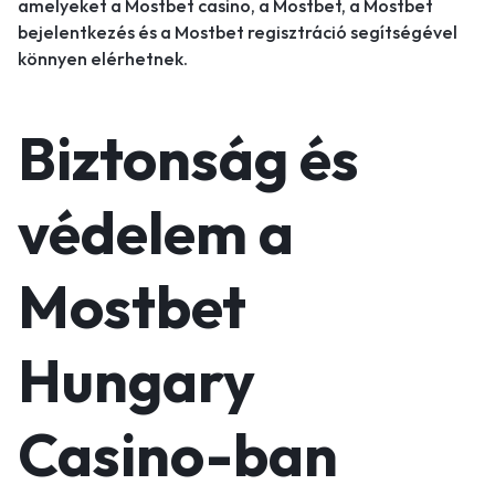
amelyeket a Mostbet casino, a Mostbet, a Mostbet
bejelentkezés és a Mostbet regisztráció segítségével
könnyen elérhetnek.
Biztonság és
védelem a
Mostbet
Hungary
Casino-ban