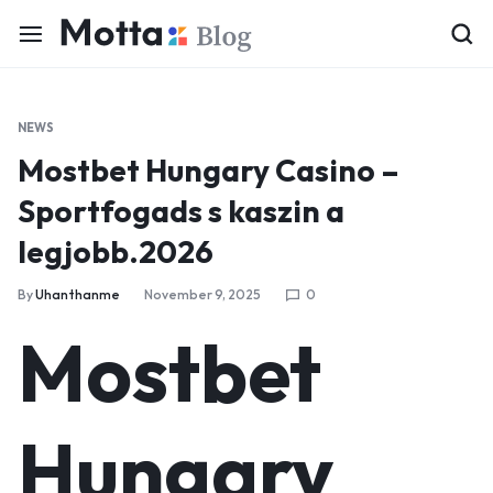
NEWS
Mostbet Hungary Casino –
Sportfogads s kaszin a
legjobb.2026
By
Uhanthanme
November 9, 2025
0
Mostbet
Hungary