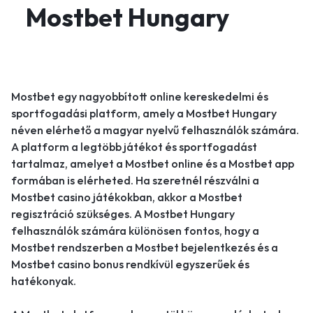
Mostbet Hungary
Mostbet egy nagyobbított online kereskedelmi és
sportfogadási platform, amely a Mostbet Hungary
néven elérhető a magyar nyelvű felhasználók számára.
A platform a legtöbb játékot és sportfogadást
tartalmaz, amelyet a Mostbet online és a Mostbet app
formában is elérheted. Ha szeretnél részválni a
Mostbet casino játékokban, akkor a Mostbet
regisztráció szükséges. A Mostbet Hungary
felhasználók számára különösen fontos, hogy a
Mostbet rendszerben a Mostbet bejelentkezés és a
Mostbet casino bonus rendkívül egyszerűek és
hatékonyak.