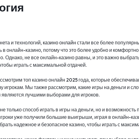
огия
нета и технологий,
казино онлайн
стали все более популярн
 в онлайн-казино, потому что это более удобно и комфортно,
. Однако, не все онлайн-казино равны, и это важно выбрат
чтобы играть с максимальной отдачей.
ссмотрим топ казино онлайн 2025 года, которые обеспечива
 игрокам. Мы также рассмотрим, какие игры на деньги и сло
ни являются лучшими выборами для игроков.
 не только способ играть в игры на деньги, но и возможность
гроки уже получили большие выигрыши, играя в онлайн-кази
ыбрать надежное и безопасное казино, чтобы играть с максим