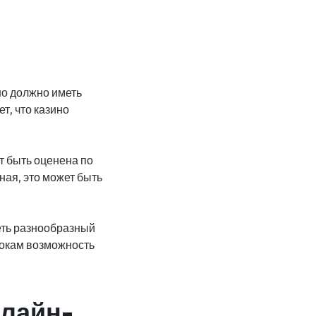
о должно иметь
т, что казино
т быть оценена по
ная, это может быть
еть разнообразный
грокам возможность
нлайн-