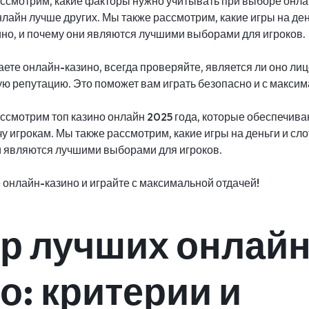
ассмотрим, какие факторы нужно учитывать при выборе онла
лайн лучше других. Мы также рассмотрим, какие игры на ден
ино, и почему они являются лучшими выборами для игроков.
аете онлайн-казино, всегда проверяйте, является ли оно л
ую репутацию. Это поможет вам играть безопасно и с максим
ссмотрим топ казино онлайн 2025 года, которые обеспечива
 игрокам. Мы также рассмотрим, какие игры на деньги и сло
ни являются лучшими выборами для игроков.
онлайн-казино и играйте с максимальной отдачей!
р лучших онлайн
о: критерии и