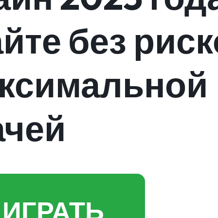
йте без риск
аксимальной
ачей
ИГРАТЬ