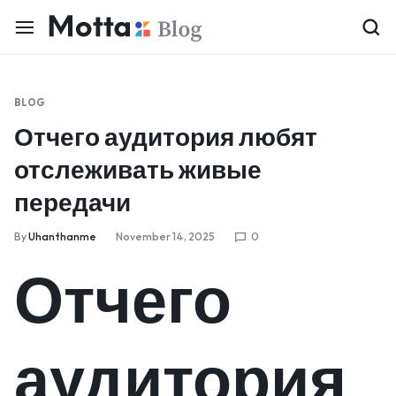
BLOG
Отчего аудитория любят
отслеживать живые
передачи
By
Uhanthanme
November 14, 2025
0
Отчего
аудитория