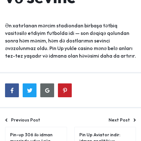
Ən xatırlanan mərcim stadiondan birbaşa tətbiq
vasitəsilə etdiyim futbolda idi — son dəqiqə qolundan
sonra həm mənim, həm də dostlarımın sevinci
əvəzolunmaz oldu. Pin Up yukle casino mənə belə anları
tez-tez yaşadır və idmana olan həvəsimi daha da artırır.
Previous Post
Next Post
Pin-up 306 ilə idman
Pin Up Aviator indir: