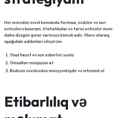
Hər mərcdən əvvəl komanda forması, zədələr və son
nəticələrə baxıram. Statistikalar və tarixi nəticələr məni
daha düzgün qərar verməyə kömək edir. Əlavə olaraq,
aşağıdakı addımları izləyirəm:
Əsas heyət və son xəbərləri yoxla
Əmsalları müqayisə et
Büdcəni əvvəlcədən müəyyənləşdir və intizamlı ol
Etibarlılıq və