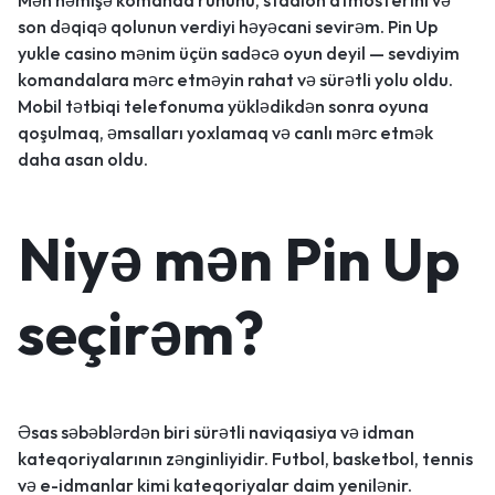
son dəqiqə qolunun verdiyi həyəcani sevirəm. Pin Up
yukle casino mənim üçün sadəcə oyun deyil — sevdiyim
komandalara mərc etməyin rahat və sürətli yolu oldu.
Mobil tətbiqi telefonuma yüklədikdən sonra oyuna
qoşulmaq, əmsalları yoxlamaq və canlı mərc etmək
daha asan oldu.
Niyə mən Pin Up
seçirəm?
Əsas səbəblərdən biri sürətli naviqasiya və idman
kateqoriyalarının zənginliyidir. Futbol, basketbol, tennis
və e-idmanlar kimi kateqoriyalar daim yenilənir.