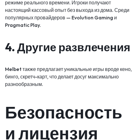
режиме реального времени. Игроки получают
настоящий кассовый опыт без выхода из дома. Среди
популярных провайдеров — Evolution Gaming и
Pragmatic Play.
4. Другие развлечения
Melbet также предлагает уникальные игры вроде кено,
бинго, скретч-карт, что делает досуг максимально
разнообразным.
Безопасность
и лицензия