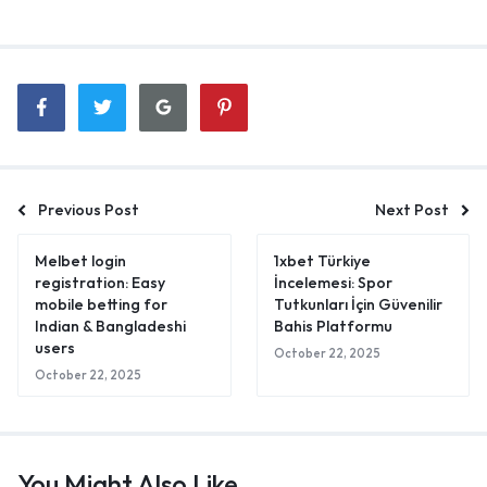
Previous Post
Next Post
Melbet login
1xbet Türkiye
registration: Easy
İncelemesi: Spor
mobile betting for
Tutkunları İçin Güvenilir
Indian & Bangladeshi
Bahis Platformu
users
October 22, 2025
October 22, 2025
You Might Also Like