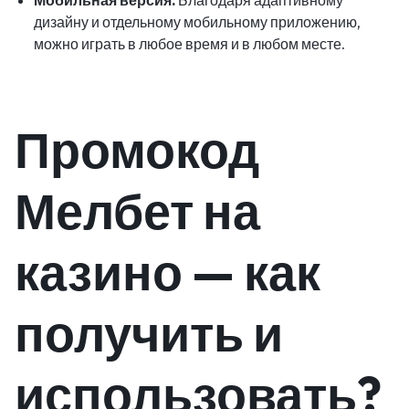
дизайну и отдельному мобильному приложению,
можно играть в любое время и в любом месте.
Промокод
Мелбет на
казино — как
получить и
использовать?