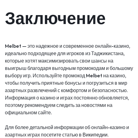
Заключение
Melbet — это надежное и современное онлайн-казино,
идеально подходящее для игроков из Таджикистана,
которые хотят максимизировать свои шансы на
выигрыш благодаря выгодным промокодам и большому
выбору игр. Используйте промокод Melbet на казино,
чтобы получить приятные бонусы и погрузиться в мир
азартных развлечений с комфортом и безопасностью.
Информация о казино и играх постоянно обновляется,
поэтому рекомендуем следить за новостями на
официальном сайте.
Для более детальной информации об онлайн-казино и
азартных играх посетите статью в
Википедии
.