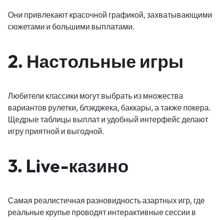
Они привлекают красочной графикой, захватывающими
сюжетами и большими выплатами.
2. Настольные игры
Любители классики могут выбрать из множества
вариантов рулетки, блэкджека, баккары, а также покера.
Щедрые таблицы выплат и удобный интерфейс делают
игру приятной и выгодной.
3. Live-казино
Самая реалистичная разновидность азартных игр, где
реальные крупье проводят интерактивные сессии в