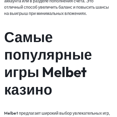
аккаунта или в разделе пополнения счёта. Это
отличный способ увеличить баланс и повысить шансы
на выигрыш при минимальных вложениях.
Самые
популярные
игры Melbet
казино
Melbet предлагает широкий выбор увлекательных игр,