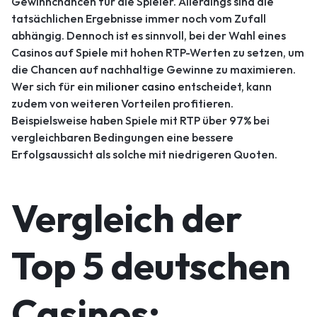
Gewinnchancen für die Spieler. Allerdings sind die
tatsächlichen Ergebnisse immer noch vom Zufall
abhängig. Dennoch ist es sinnvoll, bei der Wahl eines
Casinos auf Spiele mit hohen RTP-Werten zu setzen, um
die Chancen auf nachhaltige Gewinne zu maximieren.
Wer sich für ein
milioner casino
entscheidet, kann
zudem von weiteren Vorteilen profitieren.
Beispielsweise haben Spiele mit RTP über 97% bei
vergleichbaren Bedingungen eine bessere
Erfolgsaussicht als solche mit niedrigeren Quoten.
Vergleich der
Top 5 deutschen
Casinos: