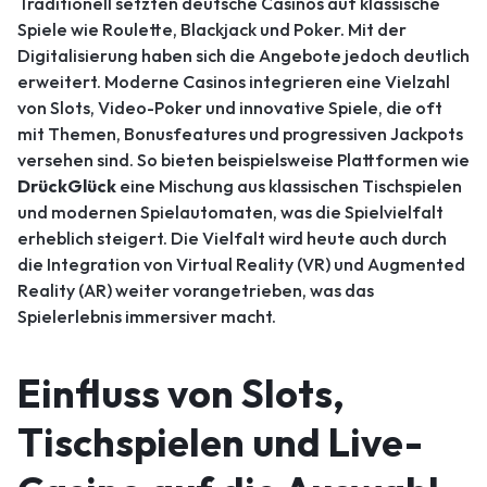
Traditionell setzten deutsche Casinos auf klassische
Spiele wie Roulette, Blackjack und Poker. Mit der
Digitalisierung haben sich die Angebote jedoch deutlich
erweitert. Moderne Casinos integrieren eine Vielzahl
von Slots, Video-Poker und innovative Spiele, die oft
mit Themen, Bonusfeatures und progressiven Jackpots
versehen sind. So bieten beispielsweise Plattformen wie
DrückGlück
eine Mischung aus klassischen Tischspielen
und modernen Spielautomaten, was die Spielvielfalt
erheblich steigert. Die Vielfalt wird heute auch durch
die Integration von Virtual Reality (VR) und Augmented
Reality (AR) weiter vorangetrieben, was das
Spielerlebnis immersiver macht.
Einfluss von Slots,
Tischspielen und Live-