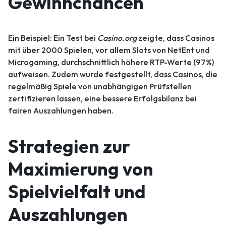
Gewinnchancen
Ein Beispiel: Ein Test bei
Casino.org
zeigte, dass Casinos
mit über 2000 Spielen, vor allem Slots von NetEnt und
Microgaming, durchschnittlich höhere RTP-Werte (97%)
aufweisen. Zudem wurde festgestellt, dass Casinos, die
regelmäßig Spiele von unabhängigen Prüfstellen
zertifizieren lassen, eine bessere Erfolgsbilanz bei
fairen Auszahlungen haben.
Strategien zur
Maximierung von
Spielvielfalt und
Auszahlungen