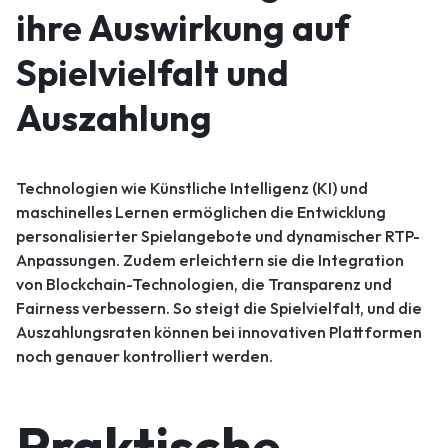
ihre Auswirkung auf
Spielvielfalt und
Auszahlung
Technologien wie Künstliche Intelligenz (KI) und
maschinelles Lernen ermöglichen die Entwicklung
personalisierter Spielangebote und dynamischer RTP-
Anpassungen. Zudem erleichtern sie die Integration
von Blockchain-Technologien, die Transparenz und
Fairness verbessern. So steigt die Spielvielfalt, und die
Auszahlungsraten können bei innovativen Plattformen
noch genauer kontrolliert werden.
Praktische