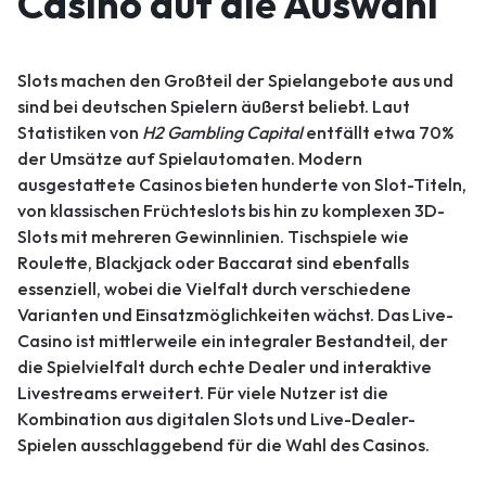
Casino auf die Auswahl
Slots machen den Großteil der Spielangebote aus und
sind bei deutschen Spielern äußerst beliebt. Laut
Statistiken von
H2 Gambling Capital
entfällt etwa 70%
der Umsätze auf Spielautomaten. Modern
ausgestattete Casinos bieten hunderte von Slot-Titeln,
von klassischen Früchteslots bis hin zu komplexen 3D-
Slots mit mehreren Gewinnlinien. Tischspiele wie
Roulette, Blackjack oder Baccarat sind ebenfalls
essenziell, wobei die Vielfalt durch verschiedene
Varianten und Einsatzmöglichkeiten wächst. Das Live-
Casino ist mittlerweile ein integraler Bestandteil, der
die Spielvielfalt durch echte Dealer und interaktive
Livestreams erweitert. Für viele Nutzer ist die
Kombination aus digitalen Slots und Live-Dealer-
Spielen ausschlaggebend für die Wahl des Casinos.