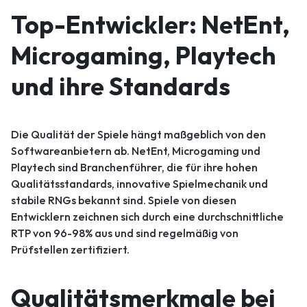
Top-Entwickler: NetEnt,
Microgaming, Playtech
und ihre Standards
Die Qualität der Spiele hängt maßgeblich von den
Softwareanbietern ab. NetEnt, Microgaming und
Playtech sind Branchenführer, die für ihre hohen
Qualitätsstandards, innovative Spielmechanik und
stabile RNGs bekannt sind. Spiele von diesen
Entwicklern zeichnen sich durch eine durchschnittliche
RTP von 96-98% aus und sind regelmäßig von
Prüfstellen zertifiziert.
Qualitätsmerkmale bei