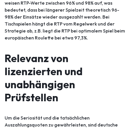
weisen RTP-Werte zwischen 96% und 98% auf, was
bedeutet, dass bei längerer Spielzeit theoretisch 96-
98% der Einsätze wieder ausgezahlt werden. Bei
Tischspielen hängt die RTP vom Regelwerk und der
Strategie ab, z.B. liegt die RTP bei optimalem Spiel beim
europäischen Roulette bei etwa 97,3%.
Relevanz von
lizenzierten und
unabhängigen
Prüfstellen
Um die Seriosität und die tatsächlichen
Auszahlungsquoten zu gewährleisten, sind deutsche