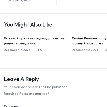
October 12, 2025
You Might Also Like
По какой причине людям доставляет
Casino Payment play
радость ожидание
money Procedures
December 12, 2025
0
December 12, 2025
Leave A Reply
Your email address will not be published.
Required fields are marked
*
Comment