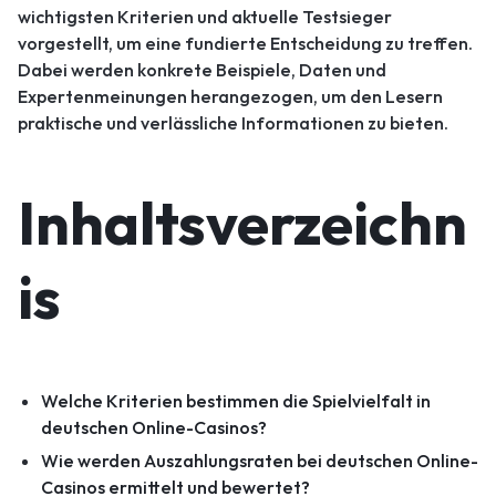
wichtigsten Kriterien und aktuelle Testsieger
vorgestellt, um eine fundierte Entscheidung zu treffen.
Dabei werden konkrete Beispiele, Daten und
Expertenmeinungen herangezogen, um den Lesern
praktische und verlässliche Informationen zu bieten.
Inhaltsverzeichn
is
Welche Kriterien bestimmen die Spielvielfalt in
deutschen Online-Casinos?
Wie werden Auszahlungsraten bei deutschen Online-
Casinos ermittelt und bewertet?