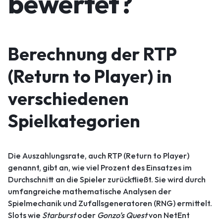
bewertet?
Berechnung der RTP
(Return to Player) in
verschiedenen
Spielkategorien
Die Auszahlungsrate, auch RTP (Return to Player)
genannt, gibt an, wie viel Prozent des Einsatzes im
Durchschnitt an die Spieler zurückfließt. Sie wird durch
umfangreiche mathematische Analysen der
Spielmechanik und Zufallsgeneratoren (RNG) ermittelt.
Slots wie
Starburst
oder
Gonzo’s Quest
von NetEnt