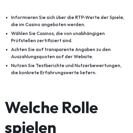
Informieren Sie sich über die RTP-Werte der Spiele,
die im Casino angeboten werden.
Wählen Sie Casinos, die von unabhängigen
Prüfstellen zertifiziert sind.
Achten Sie auf transparente Angaben zu den
Auszahlungsquoten auf der Website.
Nutzen Sie Testberichte und Nutzerbewertungen,
die konkrete Erfahrungswerte liefern.
Welche Rolle
spielen