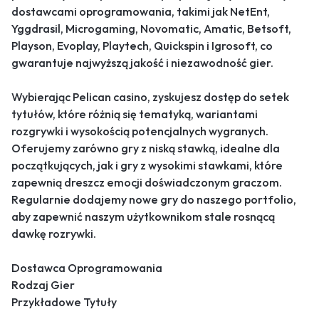
dostawcami oprogramowania, takimi jak NetEnt,
Yggdrasil, Microgaming, Novomatic, Amatic, Betsoft,
Playson, Evoplay, Playtech, Quickspin i Igrosoft, co
gwarantuje najwyższą jakość i niezawodność gier.
Wybierając Pelican casino, zyskujesz dostęp do setek
tytułów, które różnią się tematyką, wariantami
rozgrywki i wysokością potencjalnych wygranych.
Oferujemy zarówno gry z niską stawką, idealne dla
początkujących, jak i gry z wysokimi stawkami, które
zapewnią dreszcz emocji doświadczonym graczom.
Regularnie dodajemy nowe gry do naszego portfolio,
aby zapewnić naszym użytkownikom stale rosnącą
dawkę rozrywki.
Dostawca Oprogramowania
Rodzaj Gier
Przykładowe Tytuły