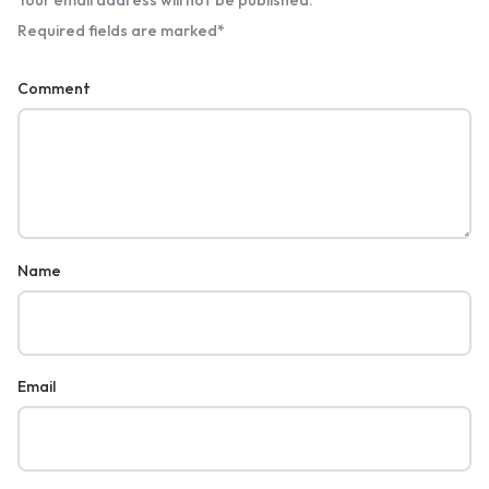
Your email address will not be published.
Required fields are marked
*
Comment
Name
Email