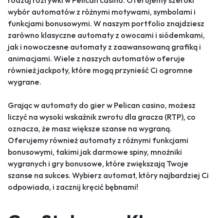
rodzaj rozrywki w Pelican casino. Oferujemy szeroki
wybór automatów z różnymi motywami, symbolami i
funkcjami bonusowymi. W naszym portfolio znajdziesz
zarówno klasyczne automaty z owocami i siódemkami,
jak i nowoczesne automaty z zaawansowaną grafiką i
animacjami. Wiele z naszych automatów oferuje
również jackpoty, które mogą przynieść Ci ogromne
wygrane.
Grając w automaty do gier w Pelican casino, możesz
liczyć na wysoki wskaźnik zwrotu dla gracza (RTP), co
oznacza, że masz większe szanse na wygraną.
Oferujemy również automaty z różnymi funkcjami
bonusowymi, takimi jak darmowe spiny, mnożniki
wygranych i gry bonusowe, które zwiększają Twoje
szanse na sukces. Wybierz automat, który najbardziej Ci
odpowiada, i zacznij kręcić bębnami!