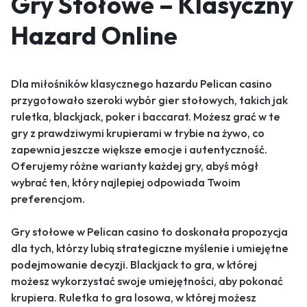
Gry Stołowe – Klasyczny
Hazard Online
Dla miłośników klasycznego hazardu Pelican casino
przygotowało szeroki wybór gier stołowych, takich jak
ruletka, blackjack, poker i baccarat. Możesz grać w te
gry z prawdziwymi krupierami w trybie na żywo, co
zapewnia jeszcze większe emocje i autentyczność.
Oferujemy różne warianty każdej gry, abyś mógł
wybrać ten, który najlepiej odpowiada Twoim
preferencjom.
Gry stołowe w Pelican casino to doskonała propozycja
dla tych, którzy lubią strategiczne myślenie i umiejętne
podejmowanie decyzji. Blackjack to gra, w której
możesz wykorzystać swoje umiejętności, aby pokonać
krupiera. Ruletka to gra losowa, w której możesz