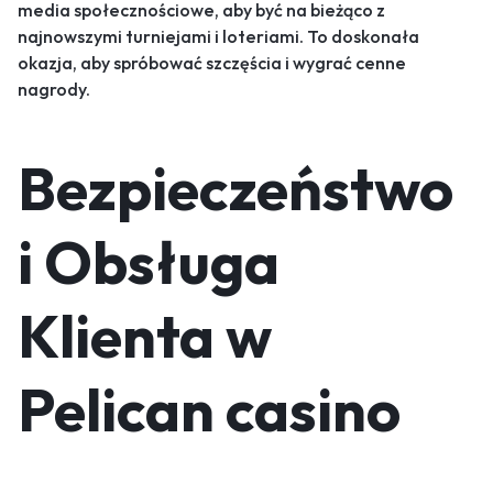
media społecznościowe, aby być na bieżąco z
najnowszymi turniejami i loteriami. To doskonała
okazja, aby spróbować szczęścia i wygrać cenne
nagrody.
Bezpieczeństwo
i Obsługa
Klienta w
Pelican casino