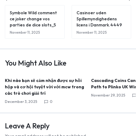
Symbole Wild comment
Casinoer uden
ce joker change vos
Spillemyndighedens
parties de dice slots_5
licens i Danmark.4449
November 11, 2025
November 11, 2025
You Might Also Like
Khi nào bạn sẽ cảm nhận được sự hồi
Cascading Coins Can
hộp và cơ hội tuyệt vời với mcw trong
Path to Plinko UK Wi
các trò chơi giải trí
November 29, 2025
December 3, 2025
0
Leave A Reply