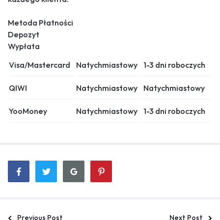
Metoda Płatności
Depozyt
Wypłata
Visa/Mastercard
Natychmiastowy
1-3 dni roboczych
QIWI
Natychmiastowy
Natychmiastowy
YooMoney
Natychmiastowy
1-3 dni roboczych
Previous Post
Next Post