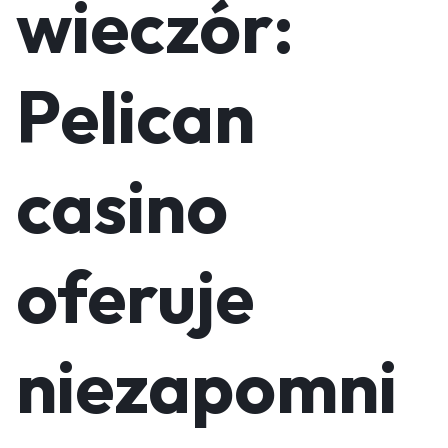
wieczór:
Pelican
casino
oferuje
niezapomni