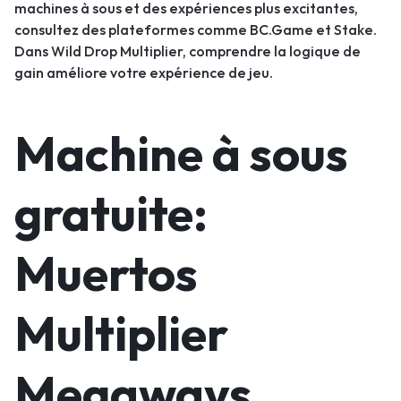
machines à sous et des expériences plus excitantes,
consultez des plateformes comme BC.Game et Stake.
Dans Wild Drop Multiplier, comprendre la logique de
gain améliore votre expérience de jeu.
Machine à sous
gratuite:
Muertos
Multiplier
Megaways