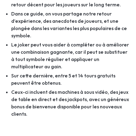
retour décent pour les joueurs sur le long terme.
Dans ce guide, on vous partage notre retour
d’expérience, des anecdotes de joueurs, et une
plongée dans les variantes les plus populaires de ce
symbole.
Le joker peut vous aider à compléter ou à améliorer
une combinaison gagnante, car il peut se substituer
à tout symbole régulier et appliquer un
multiplicateur au gain.
Sur cette dernière, entre 5 et 14 tours gratuits
peuvent être obtenus.
Ceux-ci incluent des machines à sous vidéo, des jeux
de table en direct et des jackpots, avec un généreux
bonus de bienvenue disponible pour les nouveaux
clients.