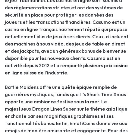
le jeu traditionnel. Les casinos en ligne sont soumis à
des réglementations strictes et ont des systèmes de
sécurité en place pour protéger les données des
joueurs et les transactions financières. Casumo est un
casino en ligne français hautement réputé qui propose
actuellement plus de jeux à ses clients. Ceux-ci incluent
des machines à sous vidéo, des jeux de table en direct
et des jackpots, avec un généreux bonus de bienvenue
disponible pour les nouveaux clients. Casumo est en
activité depuis 2012 et a remporté plusieurs prix
casino
en ligne suisse
de l’industrie.
Battle Maidens offre une quête épique remplie de
guerrières mystiques, tandis que It’s Shark Time Xmas
apporte une ambiance festive sous la mer. Le
majestueux Dragon Lines Super sur le thème asiatique
enchante par ses magnifiques graphismes et ses
fonctionnalités bonus. Enfin, EmotiCoins donne vie aux
emojis de manière amusante et engageante. Pour des