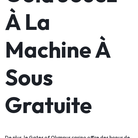
À La
Machine À
Sous
Gratuite
De plus, le Gates of Olympus casino offre des bonus de