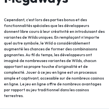
Cependant, c’est lors des parties bonus et des
fonctionnalités spéciales que les développeurs
donnent libre cours à leur créativité en introduisant des
variantes de Wilds uniques. En remplaçant n’importe
quel autre symbole, le Wild a considérablement
augmenté les chances de former des combinaisons
gagnantes. Au fil du temps, les développeurs ont
imaginé de nombreuses variantes de Wilds, chacun
apportant sa propre touche d’originalité et de
complexité. Jouer à ce jeu en ligne est un processus
simple et captivant, accessible sur de nombreux casinos
en ligne. Le jeu en ligne offre de nombreux avantages
par rapport au jeu traditionnel dans les casinos
terrestres.